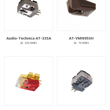
Audio-Technica AT-33SA
AT-VMN95SH
Ár:
339.999
Ft
Ár:
79.990
Ft