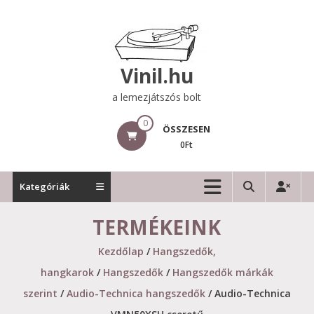
Skip
to
content
Vinil.hu
a lemezjátszós bolt
0
ÖSSZESEN
0Ft
Kategóriák
TERMÉKEINK
Kezdőlap
/
Hangszedők,
hangkarok
/
Hangszedők
/
Hangszedők márkák
szerint
/
Audio-Technica hangszedők
/ Audio-Technica