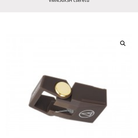
VMN50XSH cseretű