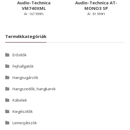
Audio-Technica
Audio-Technica AT-
VM740XML
MONO3 SP
Ár:
167.999
Ft
Ár:
81.999
Ft
Termékkategóriák
Erősítők
Fejhallgatók
Hangsugárzók
Hangszedők, hangkarok
Kábelek
Kiegészítők
Lemezjátszók