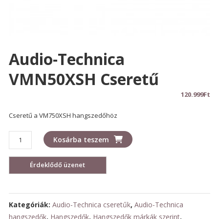
Audio-Technica
VMN50XSH Cseretű
120.999
Ft
Cseretű a VM750XSH hangszedőhöz
Audio-
Kosárba teszem
Technica
VMN50XSH
cseretű
mennyiség
Kategóriák:
Audio-Technica cseretűk
,
Audio-Technica
hangszedők
,
Hangszedők
,
Hangszedők márkák szerint
,