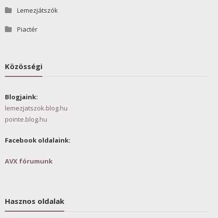
Lemezjátszók
Piactér
Közösségi
Blogjaink:
lemezjatszok.blog.hu
pointe.blog.hu
Facebook oldalaink:
AVX fórumunk
Hasznos oldalak