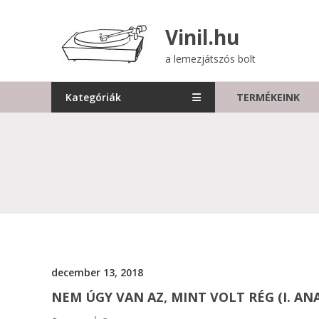
Skip
to
Vinil.hu
content
a lemezjátszós bolt
Kategóriák
TERMÉKEINK
december 13, 2018
NEM ÚGY VAN AZ, MINT VOLT RÉG (I. AN