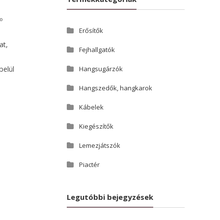
o
Erősítők
at,
Fejhallgatók
Hangsugárzók
belül
Hangszedők, hangkarok
Kábelek
Kiegészítők
Lemezjátszók
Piactér
Legutóbbi bejegyzések