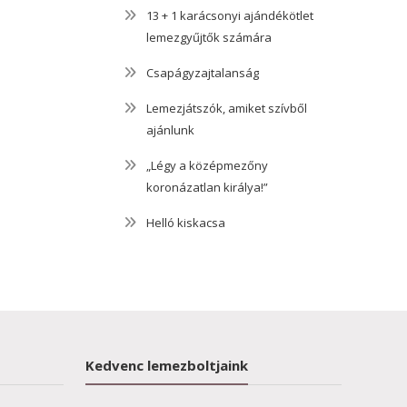
13 + 1 karácsonyi ajándékötlet
lemezgyűjtők számára
Csapágyzajtalanság
Lemezjátszók, amiket szívből
ajánlunk
„Légy a középmezőny
koronázatlan királya!”
Helló kiskacsa
Kedvenc lemezboltjaink