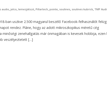
,
,
,
,
,
,
,
s audio
jelco
lemezjátszó
Pillartech
pointe
soulines
soulines kubrick
TMP Audi
018-ban uszkve 2.500 magyarul beszélő Facebook-felhasználót felizg
 napot rendez. Pláne, hogy az adott mikroszkopikus méretű cég
 a minőségi zenehallgatás már önmagában is kevesek hobbija, ezen 
b veszélyeztetett […]