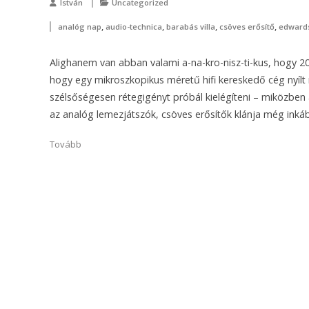
István
Uncategorized
,
,
,
,
analóg nap
audio-technica
barabás villa
csöves erősítő
edward
Alighanem van abban valami a-na-kro-nisz-ti-kus, hogy 2
hogy egy mikroszkopikus méretű hifi kereskedő cég nyílt
szélsőségesen rétegigényt próbál kielégíteni – miközben
az analóg lemezjátszók, csöves erősítők klánja még inkáb
Tovább