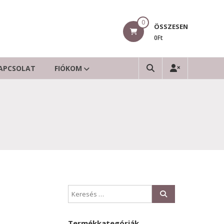
0
ÖSSZESEN
0Ft
APCSOLAT
FIÓKOM
Termékkategóriák