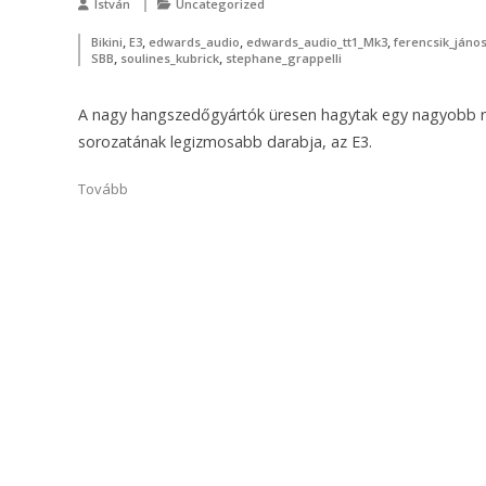
István
Uncategorized
,
,
,
,
Bikini
E3
edwards_audio
edwards_audio_tt1_Mk3
ferencsik_jáno
,
,
SBB
soulines_kubrick
stephane_grappelli
A nagy hangszedőgyártók üresen hagytak egy nagyobb rés
sorozatának legizmosabb darabja, az E3.
Tovább