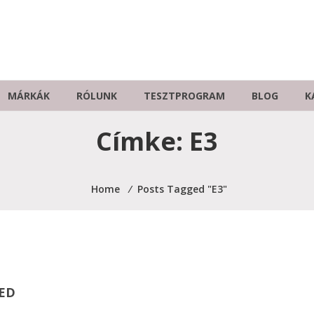
MÁRKÁK
RÓLUNK
TESZTPROGRAM
BLOG
K
Címke:
E3
Home
⁄
Posts Tagged "E3"
ED