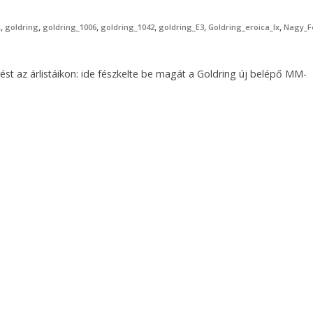
,
,
,
,
,
,
s
goldring
goldring_1006
goldring_1042
goldring_E3
Goldring_eroica_lx
Nagy_F
t az árlistáikon: ide fészkelte be magát a Goldring új belépő MM-