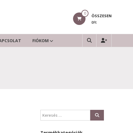
0
ÖSSZESEN
0Ft
APCSOLAT
FIÓKOM
Termékkategóriák