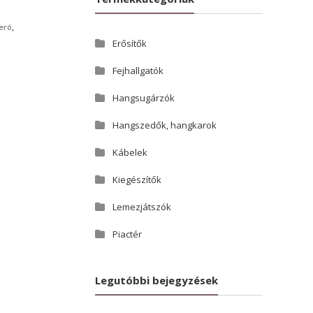
,
eró
Erősítők
Fejhallgatók
Hangsugárzók
Hangszedők, hangkarok
Kábelek
Kiegészítők
Lemezjátszók
Piactér
Legutóbbi bejegyzések