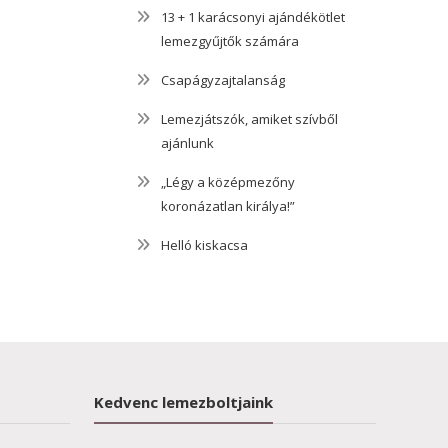
13 + 1 karácsonyi ajándékötlet
lemezgyűjtők számára
Csapágyzajtalanság
Lemezjátszók, amiket szívből
ajánlunk
„Légy a középmezőny
koronázatlan királya!”
Helló kiskacsa
Kedvenc lemezboltjaink