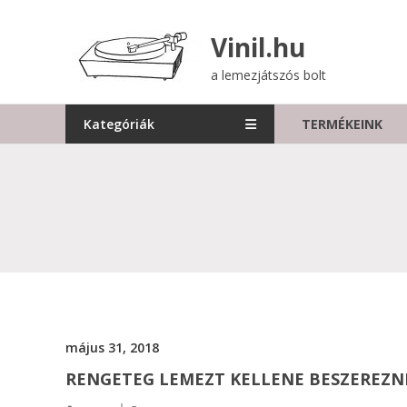
Skip
to
Vinil.hu
content
a lemezjátszós bolt
Kategóriák
TERMÉKEINK
május 31, 2018
RENGETEG LEMEZT KELLENE BESZEREZN