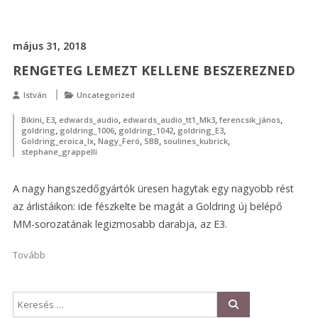
május 31, 2018
RENGETEG LEMEZT KELLENE BESZEREZNED
István
Uncategorized
,
,
,
,
,
Bikini
E3
edwards_audio
edwards_audio_tt1_Mk3
ferencsik_jános
,
,
,
,
goldring
goldring_1006
goldring_1042
goldring_E3
,
,
,
,
Goldring_eroica_lx
Nagy_Feró
SBB
soulines_kubrick
stephane_grappelli
A nagy hangszedőgyártók üresen hagytak egy nagyobb rést
az árlistáikon: ide fészkelte be magát a Goldring új belépő
MM-sorozatának legizmosabb darabja, az E3.
Tovább