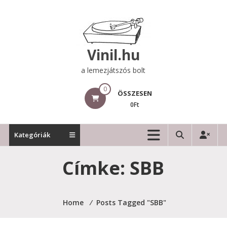
Skip
to
content
Vinil.hu
a lemezjátszós bolt
0
ÖSSZESEN
0Ft
Kategóriák
Címke:
SBB
Home
⁄
Posts Tagged "SBB"