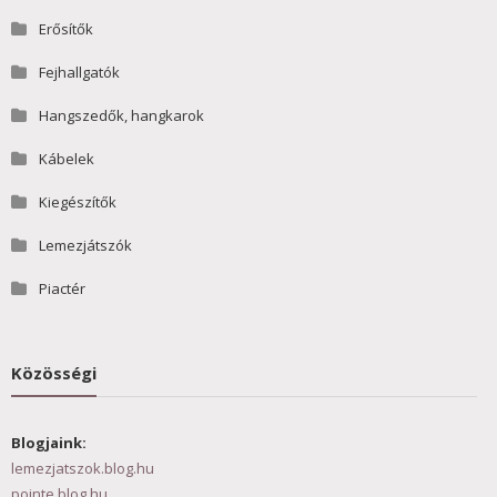
Erősítők
Fejhallgatók
Hangszedők, hangkarok
Kábelek
Kiegészítők
Lemezjátszók
Piactér
Közösségi
Blogjaink:
lemezjatszok.blog.hu
pointe.blog.hu