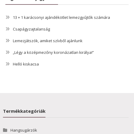
13 + 1 karácsonyi ajándékötlet lemezgyűjtők számára
Csapágyzajtalanság
Lemezjátszók, amiket szívből ajánlunk
„Légy a középmezőny koronázatlan királya!”
Helló kiskacsa
Termékkategóriák
Hangsugárzók